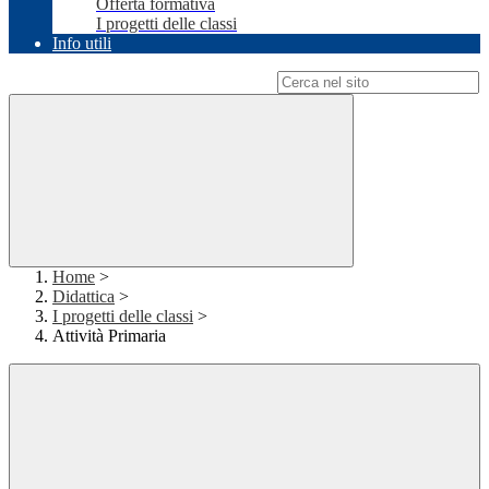
Offerta formativa
I progetti delle classi
Info utili
Campo di ricerca per le pagine del sito
Home
>
Didattica
>
I progetti delle classi
>
Attività Primaria