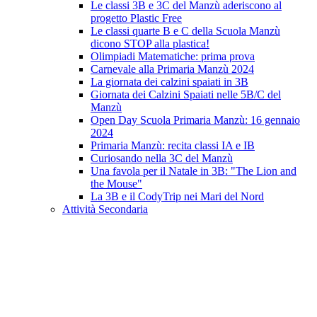
Le classi 3B e 3C del Manzù aderiscono al
progetto Plastic Free
Le classi quarte B e C della Scuola Manzù
dicono STOP alla plastica!
Olimpiadi Matematiche: prima prova
Carnevale alla Primaria Manzù 2024
La giornata dei calzini spaiati in 3B
Giornata dei Calzini Spaiati nelle 5B/C del
Manzù
Open Day Scuola Primaria Manzù: 16 gennaio
2024
Primaria Manzù: recita classi IA e IB
Curiosando nella 3C del Manzù
Una favola per il Natale in 3B: "The Lion and
the Mouse"
La 3B e il CodyTrip nei Mari del Nord
Attività Secondaria