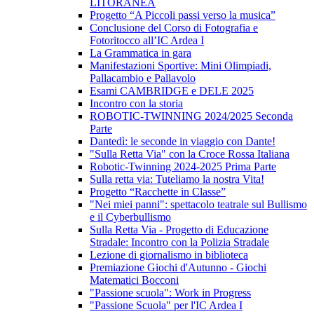
LITORANEA
Progetto “A Piccoli passi verso la musica”
Conclusione del Corso di Fotografia e
Fotoritocco all’IC Ardea I
La Grammatica in gara
Manifestazioni Sportive: Mini Olimpiadi,
Pallacambio e Pallavolo
Esami CAMBRIDGE e DELE 2025
Incontro con la storia
ROBOTIC-TWINNING 2024/2025 Seconda
Parte
Dantedì: le seconde in viaggio con Dante!
"Sulla Retta Via" con la Croce Rossa Italiana
Robotic-Twinning 2024-2025 Prima Parte
Sulla retta via: Tuteliamo la nostra Vita!
Progetto “Racchette in Classe”
"Nei miei panni": spettacolo teatrale sul Bullismo
e il Cyberbullismo
Sulla Retta Via - Progetto di Educazione
Stradale: Incontro con la Polizia Stradale
Lezione di giornalismo in biblioteca
Premiazione Giochi d'Autunno - Giochi
Matematici Bocconi
"Passione scuola": Work in Progress
"Passione Scuola" per l'IC Ardea I