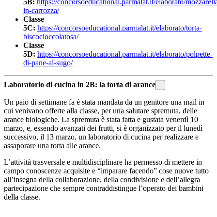
5B:
https://concorsoeducational.parmalat.it/elaborato/mozzarell
in-carrozza/
Classe
5C:
https://concorsoeducational.parmalat.it/elaborato/torta-
biscocioccolatosa/
Classe
5D:
https://concorsoeducational.parmalat.it/elaborato/polpette-
di-pane-al-sugo/
Laboratorio di cucina in 2B: la torta di arance
Un paio di settimane fa è stata mandata da un genitore una mail in
cui venivano offerte alla classe, per una salutare spremuta, delle
arance biologiche. La spremuta è stata fatta e gustata venerdì 10
marzo, e, essendo avanzati dei frutti, si è organizzato per il lunedì
successivo, il 13 marzo, un laboratorio di cucina per realizzare e
assaporare una torta alle arance.
L’attività trasversale e multidisciplinare ha permesso di mettere in
campo conoscenze acquisite e “imparare facendo” cose nuove tutto
all’insegna della collaborazione, della condivisione e dell’allegra
partecipazione che sempre contraddistingue l’operato dei bambini
della classe.