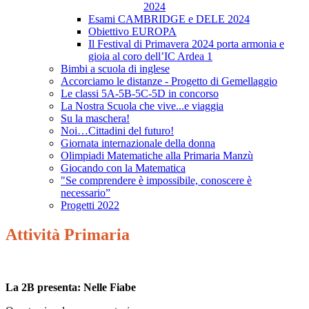
2024
Esami CAMBRIDGE e DELE 2024
Obiettivo EUROPA
Il Festival di Primavera 2024 porta armonia e
gioia al coro dell’IC Ardea 1
Bimbi a scuola di inglese
Accorciamo le distanze - Progetto di Gemellaggio
Le classi 5A-5B-5C-5D in concorso
La Nostra Scuola che vive...e viaggia
Su la maschera!
Noi…Cittadini del futuro!
Giornata internazionale della donna
Olimpiadi Matematiche alla Primaria Manzù
Giocando con la Matematica
"Se comprendere è impossibile, conoscere è
necessario”
Progetti 2022
Attività Primaria
La 2B presenta: Nelle Fiabe