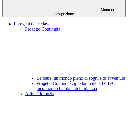
Menu di
navigazione
I progetti delle classi
Progetto Continuità
Le fiabe: un mondo pieno di sogni e di avventura
Progetto Continuità: gli alunni della IV B/C
incontrano i bambini dell'Infanzia
Attività Infanzia