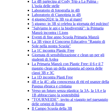
La 4B partecipa al Cody Trip a La Palma -
L'isola delle stelle
Laboratorio di fotografia in 4B
Laboratorio di Cianotipia in 4B
4 giugno2024: la 3B va al mare!
5 giugno: in 3B si celebra la giornata del pulcino!
"Salviamo le api e la biodiversità": la Primaria
Manzù incontra i Lions
Eventi di fine anno Scuola Primaria Manzù
La 3B vince il Concorso Educativo "Raggio di
Sole nella nostra Scuola"
La 1C incontra Plastic Free
Giornata di sensibilizzazione e clean up per gli
studenti di Ardea
La Primaria Manzù con Plastic Free: il 6 e il 7
maggio clean up della spiaggia ad opera delle
classi 3B e 3C
La 1D incontra Plasti Free
4B e la 4C: alla conoscenza di riti ed usanze della
Pasqua ebraica e cristiana
Verso un futuro senza plastica: la 3A, la 1A e la
1B abbracciano la sostenibilità
“TOURNEIDE”, invito al viaggio nel paesaggio
delle origini di Roma
Il Campo Scuola della 3B