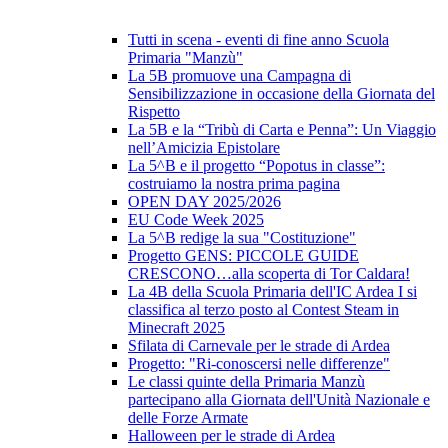
Tutti in scena - eventi di fine anno Scuola
Primaria "Manzù"
La 5B promuove una Campagna di
Sensibilizzazione in occasione della Giornata del
Rispetto
La 5B e la “Tribù di Carta e Penna”: Un Viaggio
nell’Amicizia Epistolare
La 5^B e il progetto “Popotus in classe”:
costruiamo la nostra prima pagina
OPEN DAY 2025/2026
EU Code Week 2025
La 5^B redige la sua "Costituzione"
Progetto GENS: PICCOLE GUIDE
CRESCONO…alla scoperta di Tor Caldara!
La 4B della Scuola Primaria dell'IC Ardea I si
classifica al terzo posto al Contest Steam in
Minecraft 2025
Sfilata di Carnevale per le strade di Ardea
Progetto: "Ri-conoscersi nelle differenze"
Le classi quinte della Primaria Manzù
partecipano alla Giornata dell'Unità Nazionale e
delle Forze Armate
Halloween per le strade di Ardea