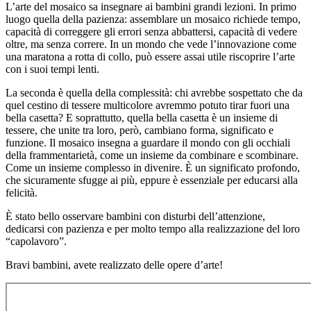
L’arte del mosaico sa insegnare ai bambini grandi lezioni. In primo
luogo quella della pazienza: assemblare un mosaico richiede tempo,
capacità di correggere gli errori senza abbattersi, capacità di vedere
oltre, ma senza correre. In un mondo che vede l’innovazione come
una maratona a rotta di collo, può essere assai utile riscoprire l’arte
con i suoi tempi lenti.
La seconda è quella della complessità: chi avrebbe sospettato che da
quel cestino di tessere multicolore avremmo potuto tirar fuori una
bella casetta? E soprattutto, quella bella casetta è un insieme di
tessere, che unite tra loro, però, cambiano forma, significato e
funzione. Il mosaico insegna a guardare il mondo con gli occhiali
della frammentarietà, come un insieme da combinare e scombinare.
Come un insieme complesso in divenire. È un significato profondo,
che sicuramente sfugge ai più, eppure è essenziale per educarsi alla
felicità.
È stato bello osservare bambini con disturbi dell’attenzione,
dedicarsi con pazienza e per molto tempo alla realizzazione del loro
“capolavoro”.
Bravi bambini, avete realizzato delle opere d’arte!