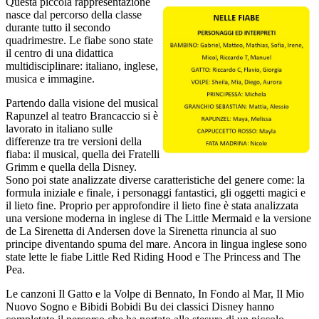
Questa piccola rappresentazione
nasce dal percorso della classe
durante tutto il secondo
quadrimestre. Le fiabe sono state
il centro di una didattica
multidisciplinare: italiano, inglese,
musica e immagine.
Partendo dalla visione del musical
Rapunzel al teatro Brancaccio si è
lavorato in italiano sulle
differenze tra tre versioni della
fiaba: il musical, quella dei Fratelli
Grimm e quella della Disney.
Sono poi state analizzate diverse caratteristiche del genere come: la
formula iniziale e finale, i personaggi fantastici, gli oggetti magici e
il lieto fine. Proprio per approfondire il lieto fine è stata analizzata
una versione moderna in inglese di The Little Mermaid e la versione
de La Sirenetta di Andersen dove la Sirenetta rinuncia al suo
principe diventando spuma del mare. Ancora in lingua inglese sono
state lette le fiabe Little Red Riding Hood e The Princess and The
Pea.
Le canzoni Il Gatto e la Volpe di Bennato, In Fondo al Mar, Il Mio
Nuovo Sogno e Bibidi Bobidi Bu dei classici Disney hanno