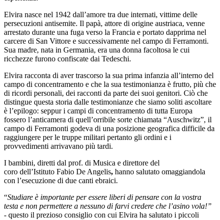
Elvira nasce nel 1942 dall’amore tra due internati, vittime delle
persecuzioni antisemite. Il papà, attore di origine austriaca, venne
arrestato durante una fuga verso la Francia e portato dapprima nel
carcere di San Vittore e successivamente nel campo di Ferramonti.
Sua madre, nata in Germania, era una donna facoltosa le cui
ricchezze furono confiscate dai Tedeschi.
Elvira racconta di aver trascorso la sua prima infanzia all’interno del
campo di concentramento e che la sua testimonianza è frutto, più che
di ricordi personali, dei racconti da parte dei suoi genitori. Ciò che
distingue questa storia dalle testimonianze che siamo soliti ascoltare
è l’epilogo: seppur i campi di concentramento di tutta Europa
fossero l’anticamera di quell’orribile sorte chiamata “Auschwitz”, il
campo di Ferramonti godeva di una posizione geografica difficile da
raggiungere per le truppe militari pertanto gli ordini e i
provvedimenti arrivavano più tardi.
I bambini, diretti dal
prof. di Musica e direttore del
coro
dell’Istituto
Fabio De Angelis
,
hanno salutato omaggiandola
con l’esecuzione di due canti ebraici.
“
Studiare è importante per essere liberi di pensare con la vostra
testa e non permettere a nessuno di farvi credere che l’asino vola!”
-
questo il prezioso consiglio con cui Elvira ha salutato i piccoli