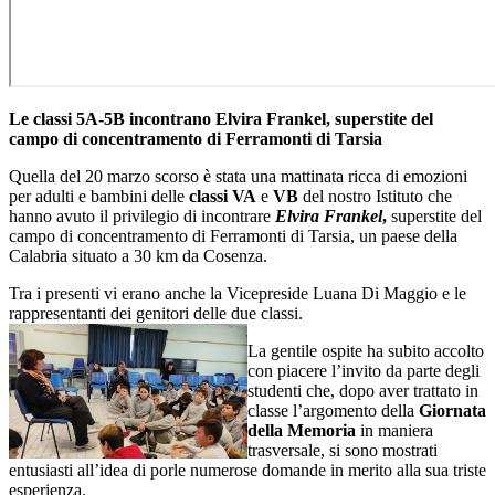
Le classi 5A-5B incontrano Elvira Frankel, superstite del
campo di concentramento di Ferramonti di Tarsia
Quella del
20 marzo
scorso è stata una mattinata ricca di emozioni
per adulti e bambini delle
classi VA
e
VB
del nostro Istituto che
hanno avuto il privilegio di incontrare
Elvira Frankel
,
superstite del
campo di concentramento di Ferramonti di Tarsia, un paese della
Calabria situato a 30 km da Cosenza.
Tra i presenti vi erano anche la V
icepreside Luana Di Maggio
e le
rappresentanti dei genitori delle due classi.
La gentile ospite ha subito accolto
con piacere l’invito da parte degli
studenti che, dopo aver trattato in
classe l’argomento della
Giornata
della Memoria
in maniera
trasversale, si sono mostrati
entusiasti all’idea di porle numerose domande in merito alla sua triste
esperienza.