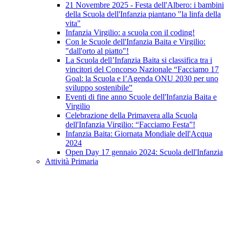
21 Novembre 2025 - Festa dell'Albero: i bambini
della Scuola dell'Infanzia piantano "la linfa della
vita"
Infanzia Virgilio: a scuola con il coding!
Con le Scuole dell'Infanzia Baita e Virgilio:
"dall'orto al piatto"!
La Scuola dell’Infanzia Baita si classifica tra i
vincitori del Concorso Nazionale “Facciamo 17
Goal: la Scuola e l’Agenda ONU 2030 per uno
sviluppo sostenibile”
Eventi di fine anno Scuole dell'Infanzia Baita e
Virgilio
Celebrazione della Primavera alla Scuola
dell'Infanzia Virgilio: “Facciamo Festa”!
Infanzia Baita: Giornata Mondiale dell'Acqua
2024
Open Day 17 gennaio 2024: Scuola dell'Infanzia
Attività Primaria