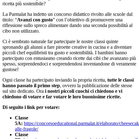
ricetta più sostenibile?
La Parmalat ha indetto un concorso didattico rivolto alle scuole dal
titolo: “
Avanzi con gusto
” con l’obiettivo di promuovere una
riflessione sullo spreco alimentare dando una seconda possibilità al
cibo non utilizzato.
Ci è sembrato naturale far partecipare le nostre classi quinte
spronando gli alunni a fare piroette creative in cucina e a diventare
piccoli chef equilibristi tra gusto e sostenibilità. I bambini hanno
partecipato con entusiasmo creando ricette dai cibi che avanzano più
spesso, sorprendendoci e sorprendendosi inventandone di veramente
gustose!
Ogni classe ha partecipato inviando la propria ricetta,
tutte le classi
hanno passato il primo step
, ovvero la pubblicazione delle stesse
sul sito dedicato. Ora
i nostri piccoli cuochi ci chiedono e vi
chiedono di votare e far votare le loro buonissime ricette.
Di seguito i link per votare:
Classe
5A:
https://concorsoeducational.parmalat.it/elaborato/cheesecak
alle-fragole/
Classe