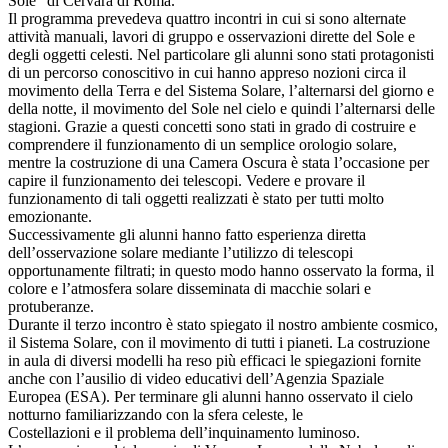
Sole” di Cervara di Roma.
Il programma prevedeva quattro incontri in cui si sono alternate
attività manuali, lavori di gruppo e osservazioni dirette del Sole e
degli oggetti celesti. Nel particolare gli alunni sono stati protagonisti
di un percorso conoscitivo in cui hanno appreso nozioni circa il
movimento della Terra e del Sistema Solare, l’alternarsi del giorno e
della notte, il movimento del Sole nel cielo e quindi l’alternarsi delle
stagioni. Grazie a questi concetti sono stati in grado di costruire e
comprendere il funzionamento di un semplice orologio solare,
mentre la costruzione di una Camera Oscura è stata l’occasione per
capire il funzionamento dei telescopi. Vedere e provare il
funzionamento di tali oggetti realizzati è stato per tutti molto
emozionante.
Successivamente gli alunni hanno fatto esperienza diretta
dell’osservazione solare mediante l’utilizzo di telescopi
opportunamente filtrati; in questo modo hanno osservato la forma, il
colore e l’atmosfera solare disseminata di macchie solari e
protuberanze.
Durante il terzo incontro è stato spiegato il nostro ambiente cosmico,
il Sistema Solare, con il movimento di tutti i pianeti. La costruzione
in aula di diversi modelli ha reso più efficaci le spiegazioni fornite
anche con l’ausilio di video educativi dell’Agenzia Spaziale
Europea (ESA). Per terminare gli alunni hanno osservato il cielo
notturno familiarizzando con la sfera celeste, le
Costellazioni e il problema dell’inquinamento luminoso.