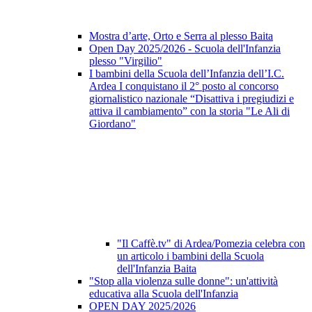
Mostra d’arte, Orto e Serra al plesso Baita
Open Day 2025/2026 - Scuola dell'Infanzia
plesso "Virgilio"
I bambini della Scuola dell’Infanzia dell’I.C.
Ardea I conquistano il 2° posto al concorso
giornalistico nazionale “Disattiva i pregiudizi e
attiva il cambiamento” con la storia "Le Ali di
Giordano"
"Il Caffè.tv" di Ardea/Pomezia celebra con
un articolo i bambini della Scuola
dell'Infanzia Baita
"Stop alla violenza sulle donne": un'attività
educativa alla Scuola dell'Infanzia
OPEN DAY 2025/2026