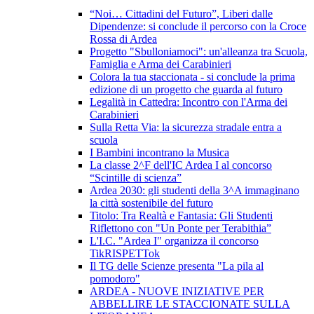
“Noi… Cittadini del Futuro”, Liberi dalle
Dipendenze: si conclude il percorso con la Croce
Rossa di Ardea
Progetto "Sbulloniamoci": un'alleanza tra Scuola,
Famiglia e Arma dei Carabinieri
Colora la tua staccionata - si conclude la prima
edizione di un progetto che guarda al futuro
Legalità in Cattedra: Incontro con l'Arma dei
Carabinieri
Sulla Retta Via: la sicurezza stradale entra a
scuola
I Bambini incontrano la Musica
La classe 2^F dell'IC Ardea I al concorso
“Scintille di scienza”
Ardea 2030: gli studenti della 3^A immaginano
la città sostenibile del futuro
Titolo: Tra Realtà e Fantasia: Gli Studenti
Riflettono con "Un Ponte per Terabithia”
L'I.C. "Ardea I" organizza il concorso
TikRISPETTok
Il TG delle Scienze presenta "La pila al
pomodoro"
ARDEA - NUOVE INIZIATIVE PER
ABBELLIRE LE STACCIONATE SULLA