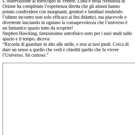
L’osservazione al telescopio di Venere, Luna e della Nebulosa di
Orione ha completato l’esperienza diretta che gli alunni hanno
potuto condividere con insegnanti, genitori e familiari rendendo
l’ultimo incontro non solo efficace ai fini didattici, ma piacevole e
divertente lasciando in ognuno la consapevolezza che l’universo è
un fantastico spazio tutto da scoprire!
Stephen Hawking, famosissimo astrofisico noto per i suoi studi sullo
spazio e il tempo, diceva:
“Ricorda di guardare in alto alle stelle, e non ai tuoi piedi. Cerca di
dare un senso a quello che vedi e chiediti quello che fa vivere
l’Universo. Sii curioso.”