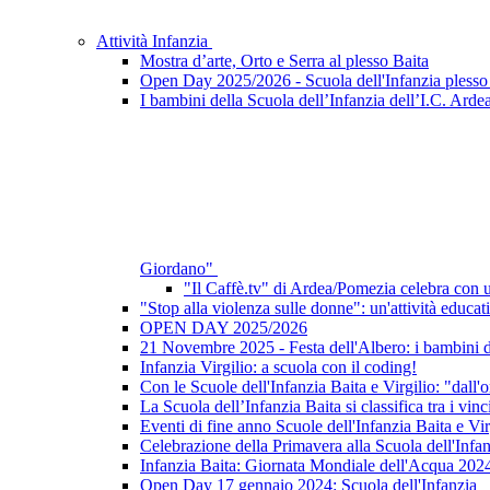
Attività Infanzia
Mostra d’arte, Orto e Serra al plesso Baita
Open Day 2025/2026 - Scuola dell'Infanzia plesso 
I bambini della Scuola dell’Infanzia dell’I.C. Ardea
Giordano"
"Il Caffè.tv" di Ardea/Pomezia celebra con un
"Stop alla violenza sulle donne": un'attività educati
OPEN DAY 2025/2026
21 Novembre 2025 - Festa dell'Albero: i bambini del
Infanzia Virgilio: a scuola con il coding!
Con le Scuole dell'Infanzia Baita e Virgilio: "dall'or
La Scuola dell’Infanzia Baita si classifica tra i 
Eventi di fine anno Scuole dell'Infanzia Baita e Vir
Celebrazione della Primavera alla Scuola dell'Infa
Infanzia Baita: Giornata Mondiale dell'Acqua 202
Open Day 17 gennaio 2024: Scuola dell'Infanzia