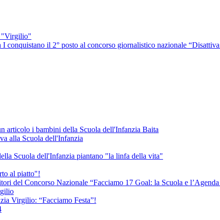
"Virgilio"
 I conquistano il 2° posto al concorso giornalistico nazionale “Disattiva 
 articolo i bambini della Scuola dell'Infanzia Baita
va alla Scuola dell'Infanzia
la Scuola dell'Infanzia piantano "la linfa della vita"
to al piatto"!
vincitori del Concorso Nazionale “Facciamo 17 Goal: la Scuola e l’Agen
gilio
nzia Virgilio: “Facciamo Festa”!
4