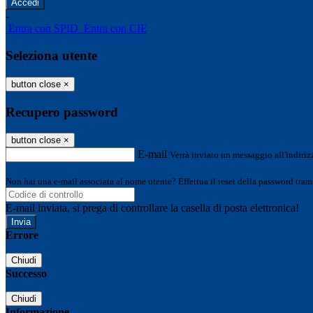
-
Entra con SPID
Entra con CIE
Seleziona utente
button close
×
Recupero password
button close
×
E-mail
Verrà inviato un messaggio all'indirizz
Non hai una e-mail associata al nome utente? Effettua il reset della password tram
E-mail inviata, si prega di controllare la casella di posta elettronica!
Errore
Chiudi
Successo
Chiudi
Informazione