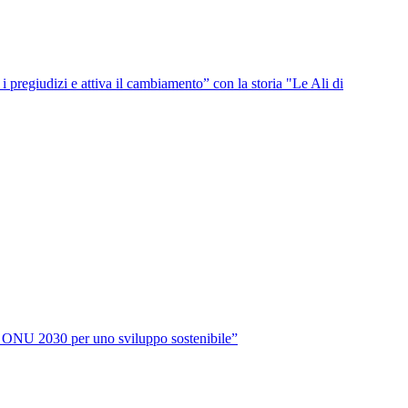
i pregiudizi e attiva il cambiamento” con la storia "Le Ali di
da ONU 2030 per uno sviluppo sostenibile”