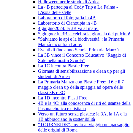
Halloween per le strade di Ardea
La 4B partecipa al Cody Trip a La Palma -
L'isola delle stelle
Laboratorio di fotografia in 4B
Laboratorio di Cianotipia in 4B
4 giugno2024: la 3B va al mare!
5 giugno: in 3B si celebra la giornata del pulcino!
"Salviamo le api e la biodiversità": la Primaria
Manzù incontra i Lions
Eventi di fine anno Scuola Primaria Manzù
La 3B vince il Concorso Educativo "Raggio di
Sole nella nostra Scuola"
La 1C incontra Plastic Free
Giornata di sensibilizzazione e clean up per gli
studenti di Ardea
La Primaria Manzù con Plastic Free: il 6 e il 7
maggio clean up della spiaggia ad opera delle
classi 3B e 3C
La 1D incontra Plasti Free
4B e la 4C: alla conoscenza di riti ed usanze della
Pasqua ebraica e cristiana
Verso un futuro senza plastica: la 3A, la 1A e la
1B abbracciano la sostenibilità
“TOURNEIDE”, invito al viaggio nel paesaggio
delle origini di Roma