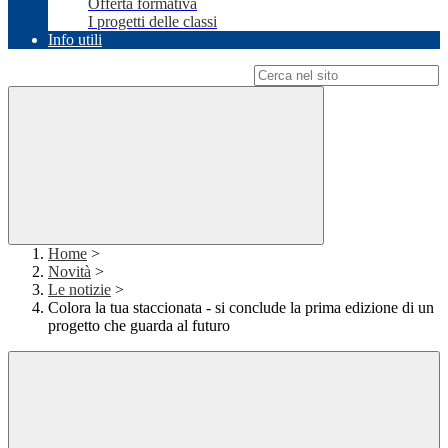
Offerta formativa
I progetti delle classi
Info utili
Campo di ricerca per le pagine del sito
Home
>
Novità
>
Le notizie
>
Colora la tua staccionata - si conclude la prima edizione di un
progetto che guarda al futuro