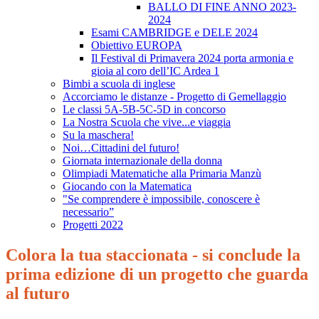
BALLO DI FINE ANNO 2023-
2024
Esami CAMBRIDGE e DELE 2024
Obiettivo EUROPA
Il Festival di Primavera 2024 porta armonia e
gioia al coro dell’IC Ardea 1
Bimbi a scuola di inglese
Accorciamo le distanze - Progetto di Gemellaggio
Le classi 5A-5B-5C-5D in concorso
La Nostra Scuola che vive...e viaggia
Su la maschera!
Noi…Cittadini del futuro!
Giornata internazionale della donna
Olimpiadi Matematiche alla Primaria Manzù
Giocando con la Matematica
"Se comprendere è impossibile, conoscere è
necessario”
Progetti 2022
Colora la tua staccionata - si conclude la
prima edizione di un progetto che guarda
al futuro