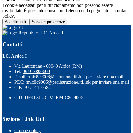
I cookie necessari per il funzionamento non possono essere
disabilitati. È possibile consultare l'elenco nella pagina della cookie
policy.
Accetta tutti
Salva le preferenze
I.C. Ardea I
Contatti
I.C. Ardea I
Via Laurentina - 00040 Ardea (RM)
Tel:
06.913800600
Email:
rmic8c9006@istruzione.it
Link per inviare una mail
PEC:
rmic8c9006@pec.istruzione.it
Link per inviare una mail
C.F.: 97714410582
C.U. UF9T81 - C.M. RMIC8C9006
Sezione Link Utili
Cookie policy