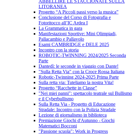
ABBELLIRE LE STACCIONATE SULLA
LITORANEA
Progetto “A Piccoli passi verso la musica”
Conclusione del Corso di Fotografia e
Fotoritocco all’IC Ardea I
La Grammatica in gara
Manifestazioni Sportive: Mini Olimpiadi,
Pallacambio e Pallavolo
Esami CAMBRIDGE e DELE 2025
Incontro con la storia
ROBOTIC-TWINNING 2024/2025 Seconda
Parte
Dantedì: le seconde in viaggio con Dante!
"Sulla Retta Via" con la Croce Rossa Italiana
Robotic-Twinning 2024-2025 Prima Parte
Sulla retta via: Tuteliamo la nostra Vita!
Progetto “Racchette in Classe”
"Nei miei panni": spettacolo teatrale sul Bullismo
e il Cyberbullismo
Sulla Retta Via - Progetto di Educazione
Stradale: Incontro con la Polizia Stradale
Lezione di giornalismo in biblioteca
Premiazione Giochi d'Autunno - Giochi
Matematici Bocconi
"Passione scuola": Work in Progress