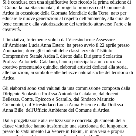
Si è conclusa con una significativa foto ricordo la prima edizione di
“Colora la tua Staccionata”, il progetto promosso dal Comune di
Ardea in occasione della Giornata Mondiale della Terra, nato per
educare le nuove generazioni al rispetto dell’ambiente, alla cura del
bene comune e alla valorizzazione del territorio attraverso l’arte e la
creatività.
L’iniziativa, fortemente voluta dal Vicesindaco e Assessore
all’Ambiente Lucia Anna Estero, ha preso avvio il 22 aprile presso
Zoomarine, dove gli studenti delle classi terze dell’Istituto
Comprensivo Statale Ardea I, diretto dalla Dirigente Scolastica
Prof.ssa Antonietta Catalano, hanno partecipato a un concorso
creativo presentando quindici elaborati artistici dedicati alla storia,
alle tradizioni, ai simboli e alle bellezze naturalistiche del territorio di
Ardea.
Gli elaborati sono stati valutati da una commissione composta dalla
Dirigente Scolastica Prof.ssa Antonietta Catalano, dai docenti
Bellezze, Conte, Epicoco e Scarallo, dal Sindaco Maurizio
Cremonini, dal Vicesindaco Lucia Anna Estero e dalla Dott.ssa
Anna Bille, dell'Ufficio Ambiente del Comune di Ardea.
Dalla progettazione alla realizzazione concreta: gli studenti della
classe vincitrice hanno trasformato una staccionata del lungomare,
presso lo stabilimento La Venere in Bikini, in una vera e propria