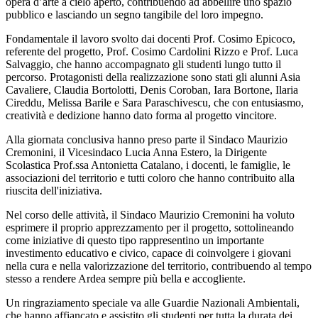
opera d’arte a cielo aperto, contribuendo ad abbellire uno spazio
pubblico e lasciando un segno tangibile del loro impegno.
Fondamentale il lavoro svolto dai docenti Prof. Cosimo Epicoco,
referente del progetto, Prof. Cosimo Cardolini Rizzo e Prof. Luca
Salvaggio, che hanno accompagnato gli studenti lungo tutto il
percorso. Protagonisti della realizzazione sono stati gli alunni Asia
Cavaliere, Claudia Bortolotti, Denis Coroban, Iara Bortone, Ilaria
Cireddu, Melissa Barile e Sara Paraschivescu, che con entusiasmo,
creatività e dedizione hanno dato forma al progetto vincitore.
Alla giornata conclusiva hanno preso parte il Sindaco Maurizio
Cremonini, il Vicesindaco Lucia Anna Estero, la Dirigente
Scolastica Prof.ssa Antonietta Catalano, i docenti, le famiglie, le
associazioni del territorio e tutti coloro che hanno contribuito alla
riuscita dell'iniziativa.
Nel corso delle attività, il Sindaco Maurizio Cremonini ha voluto
esprimere il proprio apprezzamento per il progetto, sottolineando
come iniziative di questo tipo rappresentino un importante
investimento educativo e civico, capace di coinvolgere i giovani
nella cura e nella valorizzazione del territorio, contribuendo al tempo
stesso a rendere Ardea sempre più bella e accogliente.
Un ringraziamento speciale va alle Guardie Nazionali Ambientali,
che hanno affiancato e assistito gli studenti per tutta la durata dei