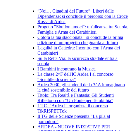
“Noi… Cittadini del Futuro”, Liberi dalle
Dipendenze: si conclude il percorso con la Croce
Rossa di Ardea
Progetto "Sbulloniamoci": un'alleanza tra Scuola,
Famiglia e Arma dei Carabinieri
Colora la tua staccionata - si conclude la prima
edizione di un progetto che guarda al futuro
Legalità in Cattedra: Incontro con l'Arma dei
Carabinieri
Sulla Retta Via: la sicurezza stradale entra a
scuola
I Bambini incontrano la Musica
La classe 2^F dell'IC Ardea I al concorso
“Scintille di scienza”
Ardea 2030: gli studenti della 3^A immaginano
la città sostenibile del futuro
Titolo: Tra Realtà e Fantasia: Gli Studenti
Riflettono con "Un Ponte per Terabithia”
L'I.C. "Ardea I" organizza il concorso
TikRISPETTok
Il TG delle Scienze presenta "La pila al
pomodoro"
ARDEA - NUOVE INIZIATIVE PER