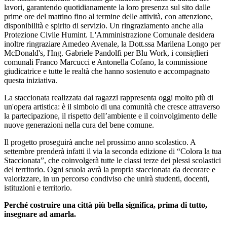
lavori, garantendo quotidianamente la loro presenza sul sito dalle
prime ore del mattino fino al termine delle attività, con attenzione,
disponibilità e spirito di servizio. Un ringraziamento anche alla
Protezione Civile Humint. L'Amministrazione Comunale desidera
inoltre ringraziare Amedeo Avenale, la Dott.ssa Marilena Longo per
McDonald's, l'Ing. Gabriele Pandolfi per Blu Work, i consiglieri
comunali Franco Marcucci e Antonella Cofano, la commissione
giudicatrice e tutte le realtà che hanno sostenuto e accompagnato
questa iniziativa.
La staccionata realizzata dai ragazzi rappresenta oggi molto più di
un'opera artistica: è il simbolo di una comunità che cresce attraverso
la partecipazione, il rispetto dell’ambiente e il coinvolgimento delle
nuove generazioni nella cura del bene comune.
Il progetto proseguirà anche nel prossimo anno scolastico. A
settembre prenderà infatti il via la seconda edizione di “Colora la tua
Staccionata”, che coinvolgerà tutte le classi terze dei plessi scolastici
del territorio. Ogni scuola avrà la propria staccionata da decorare e
valorizzare, in un percorso condiviso che unirà studenti, docenti,
istituzioni e territorio.
Perché costruire una città più bella significa, prima di tutto,
insegnare ad amarla.