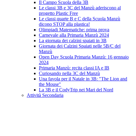
Il Campo Scuola della 3B
Le classi 3B e 3C del Manzù aderiscono al
progetto Plastic Free
Le classi quarte B e C della Scuola Manzù
dicono STOP alla plastica!
Olimpiadi Matematiche: prima prova
Carnevale alla Primaria Manzù 2024
La giornata dei calzini spaiati in 3B
Giornata dei Calzini Spaiati nelle 5B/C del
Manzù
Open Day Scuola Primaria Manzù: 16 gennaio
2024
Primaria Manzù: recita classi IA e IB
Curiosando nella 3C del Manzù
Una favola per il Natale in 3B: "The Lion and
the Mouse"
La 3B e il CodyTrip nei Mari del Nord
Attività Secondaria