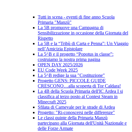
Tutti in scena - eventi di fine anno Scuola
Primaria "Manzù"
La 5B promuove una Campagna di
Sensibilizzazione in occasione della Giornata del
Rispetto
La 5B e la “Tribù di Carta e Penna”: Un Viaggio
nell’Amicizia Epistolare
La 5^B e il progetto “Popotus in classe”:
costruiamo la nostra prima pagina
OPEN DAY 2025/2026
EU Code Week 2025
La 5^B redige la sua "Costituzione"
Progetto GENS: PICCOLE GUIDE
CRESCONO…alla scoperta di Tor Caldara!
La 4B della Scuola Primaria dell'IC Ardea I si
classifica al terzo posto al Contest Steam in
Minecraft 2025
Sfilata di Carnevale per le strade di Ardea
Progetto: "Ri-conoscersi nelle differenze"
Le classi quinte della Primaria Manzù
partecipano alla Giornata dell'Unità Nazionale e
delle Forze Armate