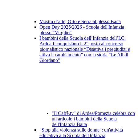
Mostra d’arte, Orto e Serra al plesso Baita
Open Day 2025/2026 - Scuola dell'Infanzia
plesso "Virgilio"
I bambini della Scuola dell’Infanzia dell’I.C.
Ardea I conquistano il 2° posto al concorso
giornalistico nazionale “Disattiva i pregiudizi e
attiva il cambiamento” con la storia "Le Ali di
Giordano"
"Il Caffè.tv" di Ardea/Pomezia celebra con
un articolo i bambini della Scuola
dell'Infanzia Baita
"Stop alla violenza sulle donne": un'attività
educativa alla Scuola dell'Infanzia