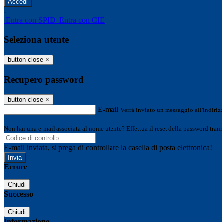
-
Entra con SPID
Entra con CIE
Seleziona utente
button close
×
Recupero password
button close
×
E-mail
Verrà inviato un messaggio all'indirizz
Non hai una e-mail associata al nome utente? Effettua il reset della password tram
E-mail inviata, si prega di controllare la casella di posta elettronica!
Errore
Chiudi
Successo
Chiudi
Informazione