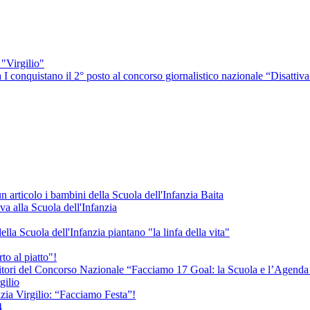
"Virgilio"
 I conquistano il 2° posto al concorso giornalistico nazionale “Disattiva 
 articolo i bambini della Scuola dell'Infanzia Baita
va alla Scuola dell'Infanzia
la Scuola dell'Infanzia piantano "la linfa della vita"
to al piatto"!
vincitori del Concorso Nazionale “Facciamo 17 Goal: la Scuola e l’Agen
gilio
nzia Virgilio: “Facciamo Festa”!
4