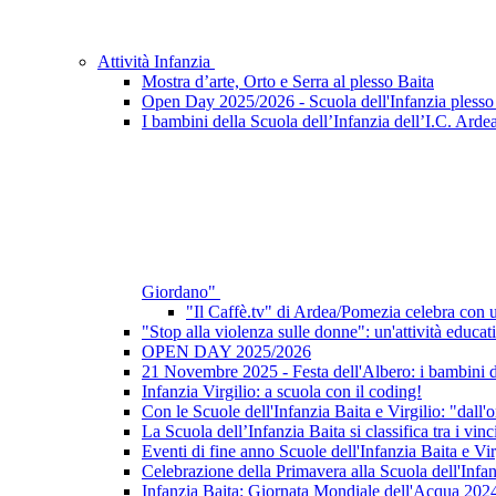
Attività Infanzia
Mostra d’arte, Orto e Serra al plesso Baita
Open Day 2025/2026 - Scuola dell'Infanzia plesso 
I bambini della Scuola dell’Infanzia dell’I.C. Ardea
Giordano"
"Il Caffè.tv" di Ardea/Pomezia celebra con un
"Stop alla violenza sulle donne": un'attività educati
OPEN DAY 2025/2026
21 Novembre 2025 - Festa dell'Albero: i bambini del
Infanzia Virgilio: a scuola con il coding!
Con le Scuole dell'Infanzia Baita e Virgilio: "dall'or
La Scuola dell’Infanzia Baita si classifica tra i 
Eventi di fine anno Scuole dell'Infanzia Baita e Vir
Celebrazione della Primavera alla Scuola dell'Infa
Infanzia Baita: Giornata Mondiale dell'Acqua 202