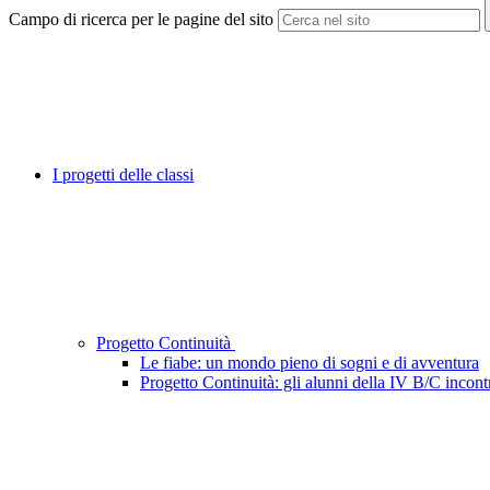
Campo di ricerca per le pagine del sito
I progetti delle classi
Progetto Continuità
Le fiabe: un mondo pieno di sogni e di avventura
Progetto Continuità: gli alunni della IV B/C incont