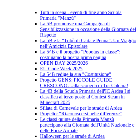
Tutti in scena - eventi di fine anno Scuola
Primaria "Manzù"
La 5B promuove una Campagna di
Sensibilizzazione in occasione della Giornata del
Rispetto
La 5B e la “Tribù di Carta e Penna”: Un Viaggio
nell’Amicizia Epistolare
La 5^B e il progetto “Popotus in classe”:
costruiamo la nostra prima pagina
OPEN DAY 2025/2026
EU Code Week 2025
La 5^B redige la sua "Costituzione"
Progetto GENS: PICCOLE GUIDE
CRESCONO…alla scoperta di Tor Caldara!
La 4B della Scuola Primaria dell'IC Ardea I si
classifica al terzo posto al Contest Steam in
Minecraft 2025
Sfilata di Carnevale per le strade di Ardea
Progetto: "Ri-conoscersi nelle differenze"
Le classi quinte della Primaria Manzù
partecipano alla Giornata dell'Unità Nazionale e
delle Forze Armate
Halloween per le strade di Ardea