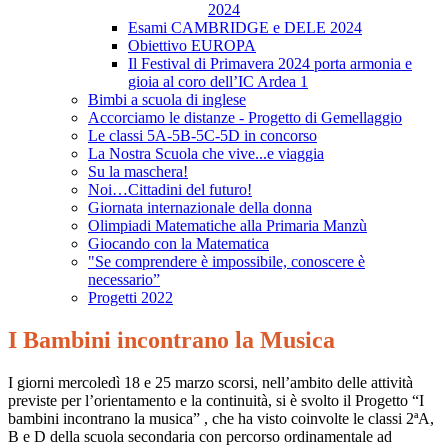
2024
Esami CAMBRIDGE e DELE 2024
Obiettivo EUROPA
Il Festival di Primavera 2024 porta armonia e
gioia al coro dell’IC Ardea 1
Bimbi a scuola di inglese
Accorciamo le distanze - Progetto di Gemellaggio
Le classi 5A-5B-5C-5D in concorso
La Nostra Scuola che vive...e viaggia
Su la maschera!
Noi…Cittadini del futuro!
Giornata internazionale della donna
Olimpiadi Matematiche alla Primaria Manzù
Giocando con la Matematica
"Se comprendere è impossibile, conoscere è
necessario”
Progetti 2022
I Bambini incontrano la Musica
I giorni mercoledì 18 e 25 marzo scorsi, nell’ambito delle attività
previste per l’orientamento e la continuità, si è svolto il Progetto “I
bambini incontrano la musica” , che ha visto coinvolte le classi 2ªA,
B e D della scuola secondaria con percorso ordinamentale ad