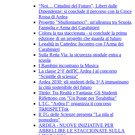
“Noi… Cittadini del Futuro”, Liberi dalle
Dipendenze: si conclude il percorso con la Croce
Rossa di Ardea
Progetto "Sbulloniamoci": un'alleanza tra Scuola,
Famiglia e Arma dei Carabinieri
Colora la tua staccionata - si conclude la prima
edizione di un progetto che guarda al futuro
Legalità in Cattedra: Incontro con l'Arma dei
Carabinieri
Sulla Retta Via: la sicurezza stradale entra a
scuola
I Bambini incontrano la Musica
La classe 2^F dell'IC Ardea I al concorso
“Scintille di scienza”
Ardea 2030: gli studenti della 3^A immaginano
la città sostenibile del futuro
Titolo: Tra Realtà e Fantasia: Gli Studenti
Riflettono con "Un Ponte per Terabithia”
L'I.C. "Ardea I" organizza il concorso
TikRISPETTok
Il TG delle Scienze presenta "La pila al
pomodoro"
ARDEA - NUOVE INIZIATIVE PER
ABBELLIRE LE STACCIONATE SULLA