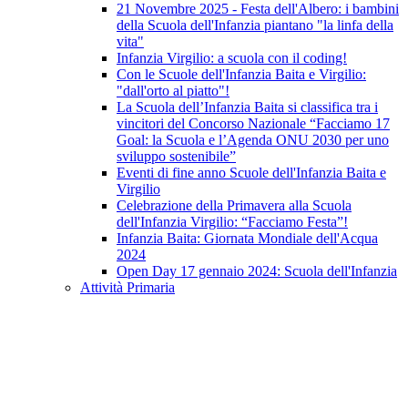
21 Novembre 2025 - Festa dell'Albero: i bambini
della Scuola dell'Infanzia piantano "la linfa della
vita"
Infanzia Virgilio: a scuola con il coding!
Con le Scuole dell'Infanzia Baita e Virgilio:
"dall'orto al piatto"!
La Scuola dell’Infanzia Baita si classifica tra i
vincitori del Concorso Nazionale “Facciamo 17
Goal: la Scuola e l’Agenda ONU 2030 per uno
sviluppo sostenibile”
Eventi di fine anno Scuole dell'Infanzia Baita e
Virgilio
Celebrazione della Primavera alla Scuola
dell'Infanzia Virgilio: “Facciamo Festa”!
Infanzia Baita: Giornata Mondiale dell'Acqua
2024
Open Day 17 gennaio 2024: Scuola dell'Infanzia
Attività Primaria