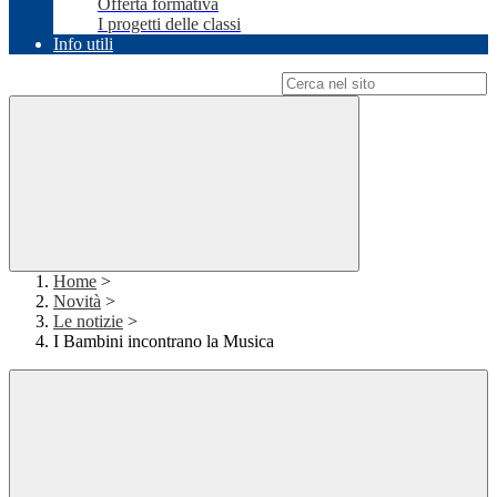
Offerta formativa
I progetti delle classi
Info utili
Campo di ricerca per le pagine del sito
Home
>
Novità
>
Le notizie
>
I Bambini incontrano la Musica