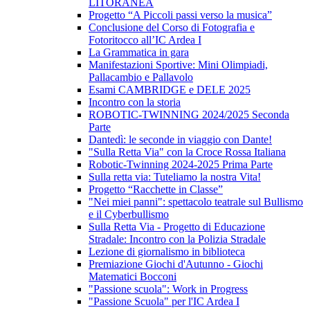
LITORANEA
Progetto “A Piccoli passi verso la musica”
Conclusione del Corso di Fotografia e
Fotoritocco all’IC Ardea I
La Grammatica in gara
Manifestazioni Sportive: Mini Olimpiadi,
Pallacambio e Pallavolo
Esami CAMBRIDGE e DELE 2025
Incontro con la storia
ROBOTIC-TWINNING 2024/2025 Seconda
Parte
Dantedì: le seconde in viaggio con Dante!
"Sulla Retta Via" con la Croce Rossa Italiana
Robotic-Twinning 2024-2025 Prima Parte
Sulla retta via: Tuteliamo la nostra Vita!
Progetto “Racchette in Classe”
"Nei miei panni": spettacolo teatrale sul Bullismo
e il Cyberbullismo
Sulla Retta Via - Progetto di Educazione
Stradale: Incontro con la Polizia Stradale
Lezione di giornalismo in biblioteca
Premiazione Giochi d'Autunno - Giochi
Matematici Bocconi
"Passione scuola": Work in Progress
"Passione Scuola" per l'IC Ardea I