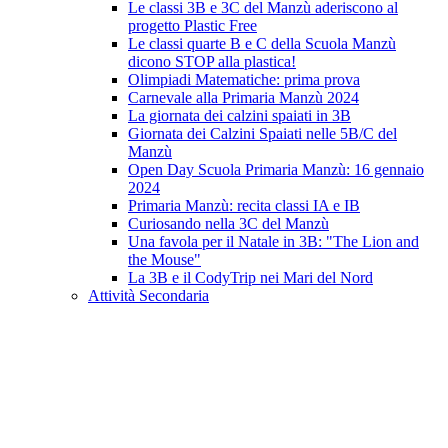
Le classi 3B e 3C del Manzù aderiscono al
progetto Plastic Free
Le classi quarte B e C della Scuola Manzù
dicono STOP alla plastica!
Olimpiadi Matematiche: prima prova
Carnevale alla Primaria Manzù 2024
La giornata dei calzini spaiati in 3B
Giornata dei Calzini Spaiati nelle 5B/C del
Manzù
Open Day Scuola Primaria Manzù: 16 gennaio
2024
Primaria Manzù: recita classi IA e IB
Curiosando nella 3C del Manzù
Una favola per il Natale in 3B: "The Lion and
the Mouse"
La 3B e il CodyTrip nei Mari del Nord
Attività Secondaria