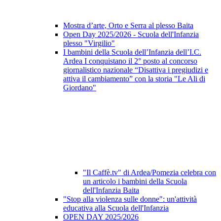
Mostra d’arte, Orto e Serra al plesso Baita
Open Day 2025/2026 - Scuola dell'Infanzia
plesso "Virgilio"
I bambini della Scuola dell’Infanzia dell’I.C.
Ardea I conquistano il 2° posto al concorso
giornalistico nazionale “Disattiva i pregiudizi e
attiva il cambiamento” con la storia "Le Ali di
Giordano"
"Il Caffè.tv" di Ardea/Pomezia celebra con
un articolo i bambini della Scuola
dell'Infanzia Baita
"Stop alla violenza sulle donne": un'attività
educativa alla Scuola dell'Infanzia
OPEN DAY 2025/2026