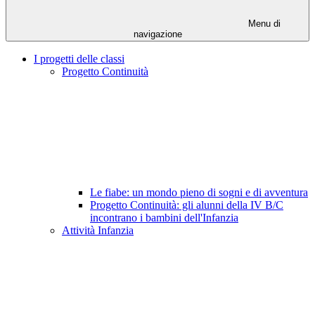
Menu di
navigazione
I progetti delle classi
Progetto Continuità
Le fiabe: un mondo pieno di sogni e di avventura
Progetto Continuità: gli alunni della IV B/C
incontrano i bambini dell'Infanzia
Attività Infanzia