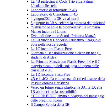
La 4B partecipa al Cody Trip a La Palma -
L'isola delle stelle
Laboratorio di fotografia in 4B
Laboratorio di Cianotipia in 4B
4 giugno2024: la 3B va al mare!
5 giugno: in 3B si celebra la giornata del pulcino!
"Salviamo le api e la biodiversità": la Primaria
Manzù incontra i Lions
Eventi di fine anno Scuola Primaria Manzù
La 3B vince il Concorso Educativo "Raggio di
Sole nella nostra Scuola"
La 1C incontra Plastic Free
Giornata di sensibilizzazione e clean up per gli
studenti di Ardea
La Primaria Manzù con Plastic Free: il 6 e il 7
maggio clean up della spiaggia ad opera delle
classi 3B e 3C
La 1D incontra Plasti Free
4B e la 4C: alla conoscenza di riti ed usanze della
Pasqua ebraica e cristiana
Verso un futuro senza plastica: la 3A, la 1A e la
1B abbracciano la sostenibilità
“TOURNEIDE”, invito al viaggio nel paesaggio
delle origini di Roma
Il Campo Scuola della 3B