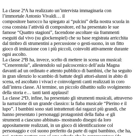
La classe 2ªA ha realizzato un’intervista immaginaria con
l’immortale Antonio Vivaldi… il
compositore barocco ha spiegato ai “pulcini” della nostra scuola in
cosa consista l’attività di compositore, ed ha presentato le sue
famose “Quattro stagioni”, facendone ascoltare sia frammenti
eseguiti dal vivo (su glockenspiel) che su base registrata arricchita
dal timbro di strumentini a percussione o gesti-suono, in un fitto
gioco di imitazione con i più piccoli, coinvolti attivamente durante
ogni ascolto.
La classe 2ªB ha, invece, scelto di mettere in scena un musical:
“Cenerentola”, allestendolo sul palcoscenico dell’aula Magna
davanti ad un ordinato e attento pubblico di bambini, che ha seguito
in gran silenzio lo scambio di battute degli attori-alunni in abito di
scena, ed ascoltato i vivaci e coinvolgenti canti realizzati in coro
dall’intera classe. Al termine, un piccolo dibattito sullo svolgimento
della storia e… tanti tanti applausi!
La classe 2ªD, infine, ha presentato gli strumenti musicali, attraverso
la narrazione di un grande classico: la fiaba musicale “Pierino e il
lupo”. I bambini sono stati intrattenuti dai ragazzi più grandi, che
hanno presentato i personaggi protagonisti della fiaba -e gli
strumenti a ciascuno abbinato- mostrando disegni da loro
appositamente realizzati, in un gioco di identificazione col
personaggio e col suono preferito da parte di ogni bambino, che ha,