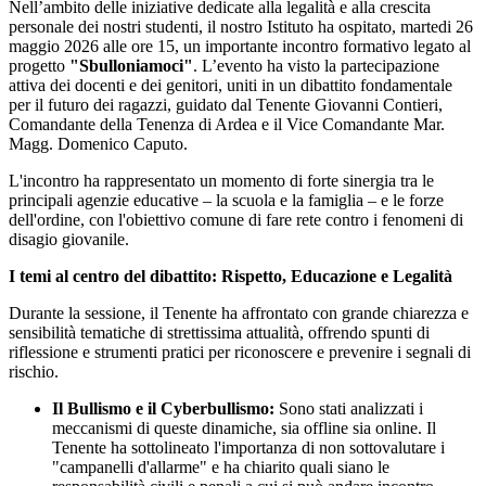
Nell’ambito delle iniziative dedicate alla legalità e alla crescita
personale dei nostri studenti, il nostro Istituto ha ospitato, martedi 26
maggio 2026 alle ore 15, un importante incontro formativo legato al
progetto
"Sbulloniamoci"
. L’evento ha visto la partecipazione
attiva dei docenti e dei genitori, uniti in un dibattito fondamentale
per il futuro dei ragazzi, guidato dal Tenente Giovanni Contieri,
Comandante della Tenenza di Ardea e il Vice Comandante Mar.
Magg. Domenico Caputo.
L'incontro ha rappresentato un momento di forte sinergia tra le
principali agenzie educative – la scuola e la famiglia – e le forze
dell'ordine, con l'obiettivo comune di fare rete contro i fenomeni di
disagio giovanile.
I temi al centro del dibattito: Rispetto, Educazione e Legalità
Durante la sessione, il Tenente ha affrontato con grande chiarezza e
sensibilità tematiche di strettissima attualità, offrendo spunti di
riflessione e strumenti pratici per riconoscere e prevenire i segnali di
rischio.
Il Bullismo e il Cyberbullismo:
Sono stati analizzati i
meccanismi di queste dinamiche, sia offline sia online. Il
Tenente ha sottolineato l'importanza di non sottovalutare i
"campanelli d'allarme" e ha chiarito quali siano le