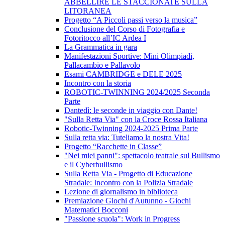
ABBELLIRE LE STACCIONATE SULLA
LITORANEA
Progetto “A Piccoli passi verso la musica”
Conclusione del Corso di Fotografia e
Fotoritocco all’IC Ardea I
La Grammatica in gara
Manifestazioni Sportive: Mini Olimpiadi,
Pallacambio e Pallavolo
Esami CAMBRIDGE e DELE 2025
Incontro con la storia
ROBOTIC-TWINNING 2024/2025 Seconda
Parte
Dantedì: le seconde in viaggio con Dante!
"Sulla Retta Via" con la Croce Rossa Italiana
Robotic-Twinning 2024-2025 Prima Parte
Sulla retta via: Tuteliamo la nostra Vita!
Progetto “Racchette in Classe”
"Nei miei panni": spettacolo teatrale sul Bullismo
e il Cyberbullismo
Sulla Retta Via - Progetto di Educazione
Stradale: Incontro con la Polizia Stradale
Lezione di giornalismo in biblioteca
Premiazione Giochi d'Autunno - Giochi
Matematici Bocconi
"Passione scuola": Work in Progress