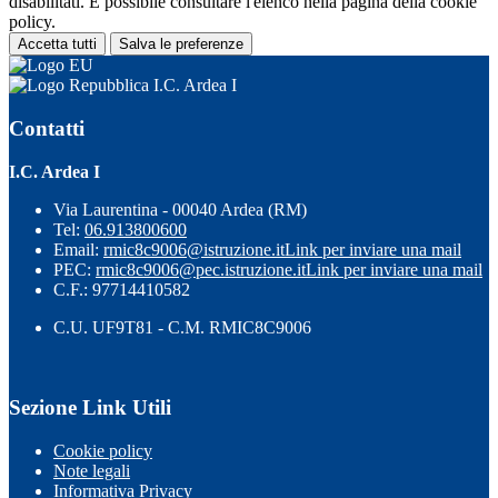
disabilitati. È possibile consultare l'elenco nella pagina della cookie
policy.
Accetta tutti
Salva le preferenze
I.C. Ardea I
Contatti
I.C. Ardea I
Via Laurentina - 00040 Ardea (RM)
Tel:
06.913800600
Email:
rmic8c9006@istruzione.it
Link per inviare una mail
PEC:
rmic8c9006@pec.istruzione.it
Link per inviare una mail
C.F.: 97714410582
C.U. UF9T81 - C.M. RMIC8C9006
Sezione Link Utili
Cookie policy
Note legali
Informativa Privacy