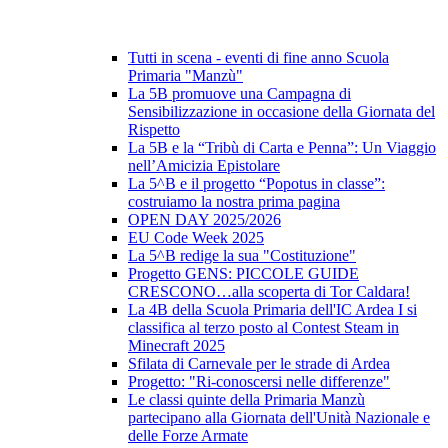
Tutti in scena - eventi di fine anno Scuola
Primaria "Manzù"
La 5B promuove una Campagna di
Sensibilizzazione in occasione della Giornata del
Rispetto
La 5B e la “Tribù di Carta e Penna”: Un Viaggio
nell’Amicizia Epistolare
La 5^B e il progetto “Popotus in classe”:
costruiamo la nostra prima pagina
OPEN DAY 2025/2026
EU Code Week 2025
La 5^B redige la sua "Costituzione"
Progetto GENS: PICCOLE GUIDE
CRESCONO…alla scoperta di Tor Caldara!
La 4B della Scuola Primaria dell'IC Ardea I si
classifica al terzo posto al Contest Steam in
Minecraft 2025
Sfilata di Carnevale per le strade di Ardea
Progetto: "Ri-conoscersi nelle differenze"
Le classi quinte della Primaria Manzù
partecipano alla Giornata dell'Unità Nazionale e
delle Forze Armate